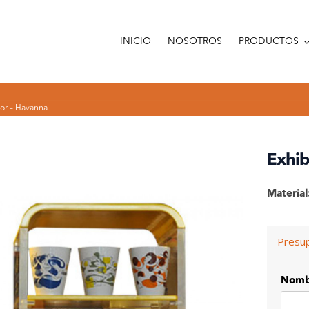
INICIO
NOSOTROS
PRODUCTOS
or – Havanna
Exhib
Material
Presu
Nomb